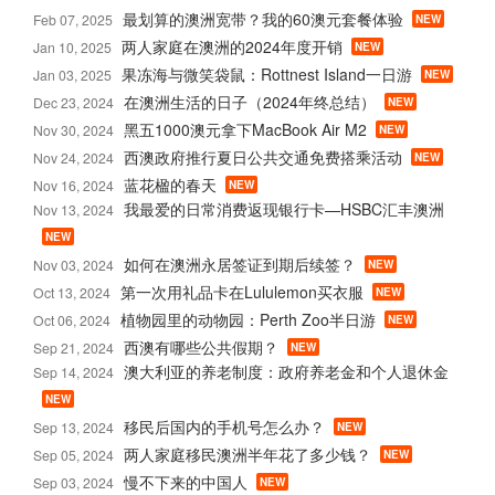
最划算的澳洲宽带？我的60澳元套餐体验
Feb 07, 2025
NEW
两人家庭在澳洲的2024年度开销
Jan 10, 2025
NEW
果冻海与微笑袋鼠：Rottnest Island一日游
Jan 03, 2025
NEW
在澳洲生活的日子（2024年终总结）
Dec 23, 2024
NEW
黑五1000澳元拿下MacBook Air M2
Nov 30, 2024
NEW
西澳政府推行夏日公共交通免费搭乘活动
Nov 24, 2024
NEW
蓝花楹的春天
Nov 16, 2024
NEW
我最爱的日常消费返现银行卡—HSBC汇丰澳洲
Nov 13, 2024
NEW
如何在澳洲永居签证到期后续签？
Nov 03, 2024
NEW
第一次用礼品卡在Lululemon买衣服
Oct 13, 2024
NEW
植物园里的动物园：Perth Zoo半日游
Oct 06, 2024
NEW
西澳有哪些公共假期？
Sep 21, 2024
NEW
澳大利亚的养老制度：政府养老金和个人退休金
Sep 14, 2024
NEW
移民后国内的手机号怎么办？
Sep 13, 2024
NEW
两人家庭移民澳洲半年花了多少钱？
Sep 05, 2024
NEW
慢不下来的中国人
Sep 03, 2024
NEW