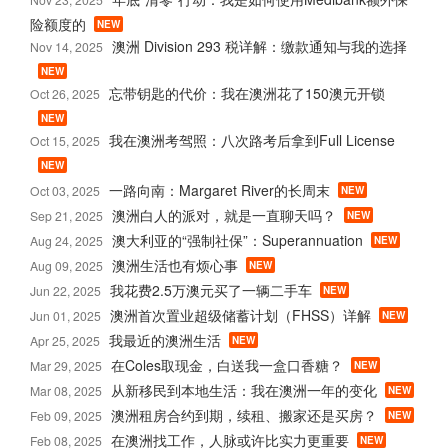
险额度的
NEW
澳洲 Division 293 税详解：缴款通知与我的选择
Nov 14, 2025
NEW
忘带钥匙的代价：我在澳洲花了150澳元开锁
Oct 26, 2025
NEW
我在澳洲考驾照：八次路考后拿到Full License
Oct 15, 2025
NEW
一路向南：Margaret River的长周末
Oct 03, 2025
NEW
澳洲白人的派对，就是一直聊天吗？
Sep 21, 2025
NEW
澳大利亚的“强制社保”：Superannuation
Aug 24, 2025
NEW
澳洲生活也有烦心事
Aug 09, 2025
NEW
我花费2.5万澳元买了一辆二手车
Jun 22, 2025
NEW
澳洲首次置业超级储蓄计划（FHSS）详解
Jun 01, 2025
NEW
我最近的澳洲生活
Apr 25, 2025
NEW
在Coles取现金，白送我一盒口香糖？
Mar 29, 2025
NEW
从新移民到本地生活：我在澳洲一年的变化
Mar 08, 2025
NEW
澳洲租房合约到期，续租、搬家还是买房？
Feb 09, 2025
NEW
在澳洲找工作，人脉或许比实力更重要
Feb 08, 2025
NEW