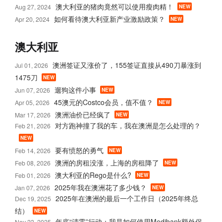
澳大利亚的猪肉竟然可以使用瘦肉精！
Aug 27, 2024
NEW
如何看待澳大利亚新产业激励政策？
Apr 20, 2024
NEW
澳大利亚
澳洲签证又涨价了，155签证直接从490刀暴涨到
Jul 01, 2026
1475刀
NEW
遛狗这件小事
Jun 07, 2026
NEW
45澳元的Costco会员，值不值？
Apr 05, 2026
NEW
澳洲油价已经疯了
Mar 17, 2026
NEW
对方跑神撞了我的车，我在澳洲是怎么处理的？
Feb 21, 2026
NEW
要有愤怒的勇气
Feb 14, 2026
NEW
澳洲的房租没涨，上海的房租降了
Feb 08, 2026
NEW
澳大利亚的Rego是什么?
Feb 01, 2026
NEW
2025年我在澳洲花了多少钱？
Jan 07, 2026
NEW
2025年在澳洲的最后一个工作日（2025年终总
Dec 19, 2025
结）
NEW
年底“清零”行动：我是如何使用Medibank额外保
Nov 23, 2025