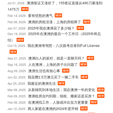
澳洲签证又涨价了，155签证直接从490刀暴涨到
Jul 01, 2026
1475刀
NEW
要有愤怒的勇气
Feb 14, 2026
NEW
澳洲的房租没涨，上海的房租降了
Feb 08, 2026
NEW
2025年我在澳洲花了多少钱？
Jan 07, 2026
NEW
2025年在澳洲的最后一个工作日（2025年终总
Dec 19, 2025
结）
NEW
我在澳洲考驾照：八次路考后拿到Full License
Oct 15, 2025
NEW
澳洲白人的派对，就是一直聊天吗？
Sep 21, 2025
NEW
人在澳洲，上海的房子出问题了
Sep 16, 2025
NEW
澳洲生活也有烦心事
Aug 09, 2025
NEW
我花费2.5万澳元买了一辆二手车
Jun 22, 2025
NEW
我最近的澳洲生活
Apr 25, 2025
NEW
从新移民到本地生活：我在澳洲一年的变化
Mar 08, 2025
NEW
澳洲租房合约到期，续租、搬家还是买房？
Feb 09, 2025
NEW
在澳洲找工作，人脉或许比实力更重要
Feb 08, 2025
NEW
两人家庭在澳洲的2024年度开销
Jan 10, 2025
NEW