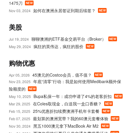
1475刀
NEW
如何在澳洲永居签证到期后续签？
Nov 03, 2024
NEW
美股
聊聊澳洲的ETF基金交易平台（Broker）
Jul 19, 2024
NEW
疯狂的英伟达，疯狂的股价
May 29, 2024
NEW
购物优惠
45澳元的Costco会员，值不值？
Apr 05, 2026
NEW
年底“清零”行动：我是如何使用Medibank额外保
Nov 23, 2025
险额度的
NEW
Bupa私保一年：成功申请了4%的老客折扣
May 10, 2025
NEW
在Coles取现金，白送我一盒口香糖？
Mar 29, 2025
NEW
25%优惠折扣续费澳洲手机年卡套餐
Feb 15, 2025
NEW
最划算的澳洲宽带？我的60澳元套餐体验
Feb 07, 2025
NEW
黑五1000澳元拿下MacBook Air M2
Nov 30, 2024
NEW