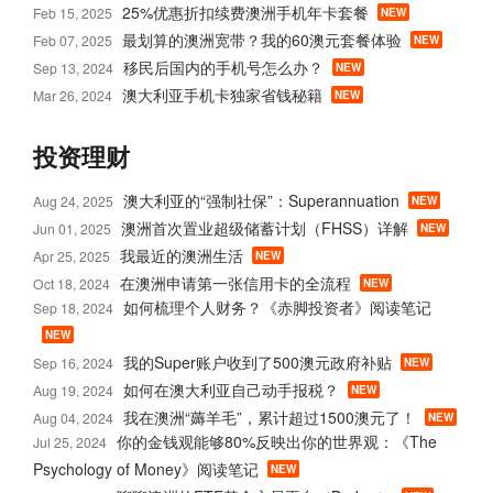
25%优惠折扣续费澳洲手机年卡套餐
Feb 15, 2025
NEW
最划算的澳洲宽带？我的60澳元套餐体验
Feb 07, 2025
NEW
移民后国内的手机号怎么办？
Sep 13, 2024
NEW
澳大利亚手机卡独家省钱秘籍
Mar 26, 2024
NEW
投资理财
澳大利亚的“强制社保”：Superannuation
Aug 24, 2025
NEW
澳洲首次置业超级储蓄计划（FHSS）详解
Jun 01, 2025
NEW
我最近的澳洲生活
Apr 25, 2025
NEW
在澳洲申请第一张信用卡的全流程
Oct 18, 2024
NEW
如何梳理个人财务？《赤脚投资者》阅读笔记
Sep 18, 2024
NEW
我的Super账户收到了500澳元政府补贴
Sep 16, 2024
NEW
如何在澳大利亚自己动手报税？
Aug 19, 2024
NEW
我在澳洲“薅羊毛”，累计超过1500澳元了！
Aug 04, 2024
NEW
你的金钱观能够80%反映出你的世界观：《The
Jul 25, 2024
Psychology of Money》阅读笔记
NEW