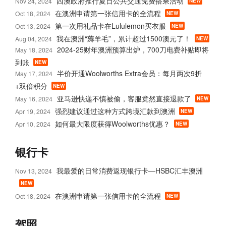
西澳政府推行夏日公共交通免费搭乘活动
Nov 24, 2024
NEW
在澳洲申请第一张信用卡的全流程
Oct 18, 2024
NEW
第一次用礼品卡在Lululemon买衣服
Oct 13, 2024
NEW
我在澳洲“薅羊毛”，累计超过1500澳元了！
Aug 04, 2024
NEW
2024-25财年澳洲预算出炉，700刀电费补贴即将
May 18, 2024
到账
NEW
半价开通Woolworths Extra会员：每月两次9折
May 17, 2024
+双倍积分
NEW
亚马逊快递不慎被偷，客服竟然直接退款了
May 16, 2024
NEW
强烈建议通过这种方式跨境汇款到澳洲
Apr 19, 2024
NEW
如何最大限度获得Woolworths优惠？
Apr 10, 2024
NEW
银行卡
我最爱的日常消费返现银行卡—HSBC汇丰澳洲
Nov 13, 2024
NEW
在澳洲申请第一张信用卡的全流程
Oct 18, 2024
NEW
驾照