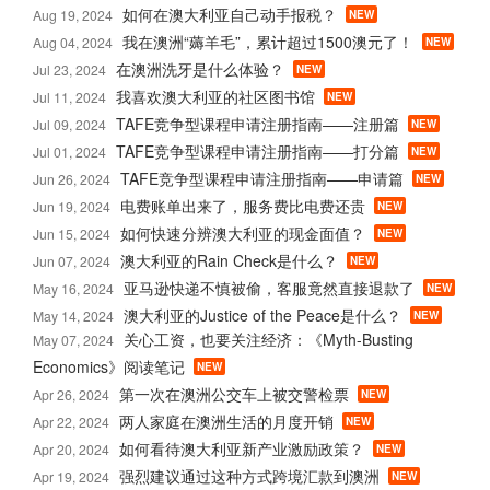
如何在澳大利亚自己动手报税？
Aug 19, 2024
NEW
我在澳洲“薅羊毛”，累计超过1500澳元了！
Aug 04, 2024
NEW
在澳洲洗牙是什么体验？
Jul 23, 2024
NEW
我喜欢澳大利亚的社区图书馆
Jul 11, 2024
NEW
TAFE竞争型课程申请注册指南——注册篇
Jul 09, 2024
NEW
TAFE竞争型课程申请注册指南——打分篇
Jul 01, 2024
NEW
TAFE竞争型课程申请注册指南——申请篇
Jun 26, 2024
NEW
电费账单出来了，服务费比电费还贵
Jun 19, 2024
NEW
如何快速分辨澳大利亚的现金面值？
Jun 15, 2024
NEW
澳大利亚的Rain Check是什么？
Jun 07, 2024
NEW
亚马逊快递不慎被偷，客服竟然直接退款了
May 16, 2024
NEW
澳大利亚的Justice of the Peace是什么？
May 14, 2024
NEW
关心工资，也要关注经济：《Myth-Busting
May 07, 2024
Economics》阅读笔记
NEW
第一次在澳洲公交车上被交警检票
Apr 26, 2024
NEW
两人家庭在澳洲生活的月度开销
Apr 22, 2024
NEW
如何看待澳大利亚新产业激励政策？
Apr 20, 2024
NEW
强烈建议通过这种方式跨境汇款到澳洲
Apr 19, 2024
NEW