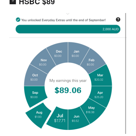
🏦 HSBC $89