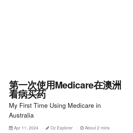
第一次使用Medicare在澳洲
看病买药
My First Time Using Medicare in
Australia
Apr 11, 2024
Oz Explorer
About 2 mins