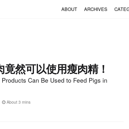
ABOUT
ARCHIVES
CATE
肉竟然可以使用瘦肉精！
 Products Can Be Used to Feed Pigs in
About 3 mins