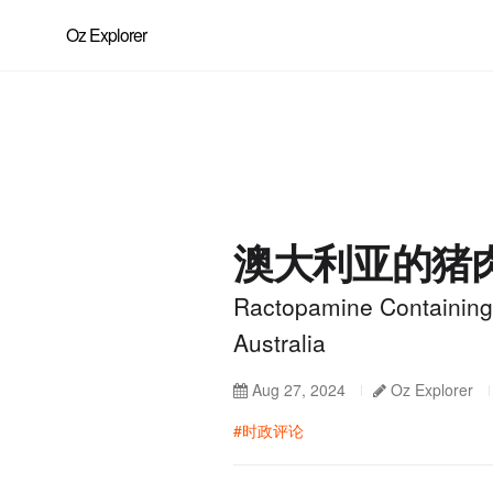
Oz Explorer
澳大利亚的猪
Ractopamine Containing
Australia
Aug 27, 2024
Oz Explorer
#时政评论