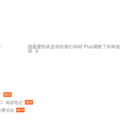
？
我最爱的高息存款银行ANZ Plus调整了利率政
策
了
NEW
者》阅读笔记
NEW
搭乘活动
NEW